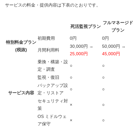
サービスの料金・提供内容は下表のとおりです。
フルマネージド
死活監視プラン
プラン
初期費用
0円
0円
特別料金プラン
30,000円
→
50,000円
→
(税抜)
月間利用料
25,000円
45,000円
乗換・構築・設
○
○
定・調査
監視・復旧
○
○
バックアップ設
○
○
サービス内容
定・リストア
セキュリティ対
×
○
策
OS ミドルウェ
×
○
ア保守