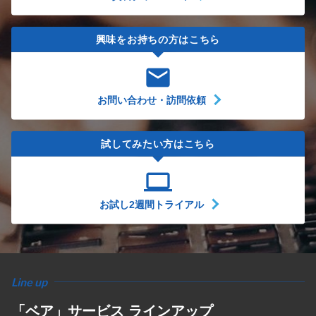
興味をお持ちの方はこちら
email
お問い合わせ・訪問依頼
試してみたい方はこちら
computer
お試し2週間トライアル
Line up
「ベア」サービス ラインアップ