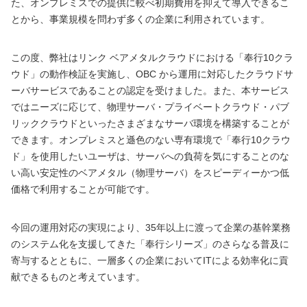
た、オンプレミスでの提供に較べ初期費用を抑えて導入できるこ
とから、事業規模を問わず多くの企業に利用されています。
この度、弊社はリンク ベアメタルクラウドにおける「奉行10クラ
ウド」の動作検証を実施し、OBC から運用に対応したクラウドサ
ーバサービスであることの認定を受けました。また、本サービス
ではニーズに応じて、物理サーバ・プライベートクラウド・パブ
リッククラウドといったさまざまなサーバ環境を構築することが
できます。オンプレミスと遜色のない専有環境で「奉行10クラウ
ド」を使用したいユーザは、サーバへの負荷を気にすることのな
い高い安定性のベアメタル（物理サーバ）をスピーディーかつ低
価格で利用することが可能です。
今回の運用対応の実現により、35年以上に渡って企業の基幹業務
のシステム化を支援してきた「奉行シリーズ」のさらなる普及に
寄与するとともに、一層多くの企業においてITによる効率化に貢
献できるものと考えています。