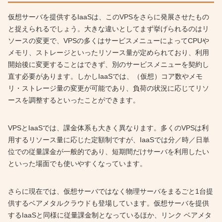
仮想サーバを提供するIaaSは、このVPSをさらに発展させたもの
と捉えられるでしょう。大きな違いとしてまず挙げられるのはリ
ソースの変更で、VPSの多くはサービスメニューによってCPUや
メモリ、ストレージといったリソース量が定められており、利用
開始後に変更することはできず、別のサービスメニューを契約し
直す必要があります。しかしIaaSでは、（仮想）コア数やメモ
リ・ストレージ量の変更が可能であり、負荷の状況に応じてリソ
ースを調整するといったことができます。
VPSとIaaSでは、課金体系も大きく異なります。多くのVPSは利
用するリソース量に応じた定額制ですが、IaaSでは分／時／日単
位での従量課金が一般的であり、短期間だけサーバを利用したい
といった場面でも使いやすくなっています。
さらに現在では、仮想サーバではなく物理サーバをまるごと1台提
供するベアメタルクラウドも登場しています。仮想サーバを提供
するIaaSと同様に従量課金制となっているほか、リンク ベアメタ