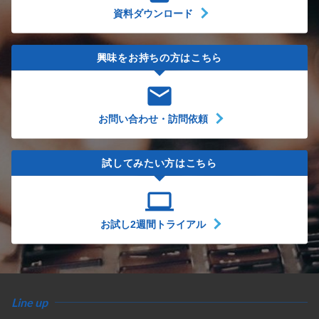
資料ダウンロード
興味をお持ちの方はこちら
email
お問い合わせ・訪問依頼
試してみたい方はこちら
computer
お試し2週間トライアル
Line up