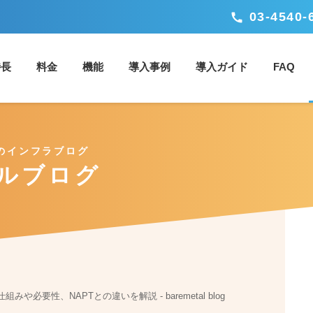
03-4540-
call
特長
料金
機能
導入事例
導入ガイド
FAQ
のインフラブログ
ルブログ
ックアップ/ストレージ
ネットワーク
セキュリティ
？
ベアメ
や必要性、NAPTとの違いを解説 - baremetal blog