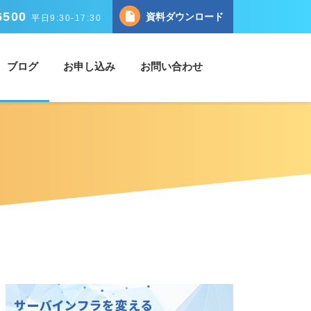
6500
insert_drive_file
資料ダウンロード
平日9:30-17:30
ブログ
お申し込み
お問い合わせ
ソリューション
サポート
タルクラウドの特長