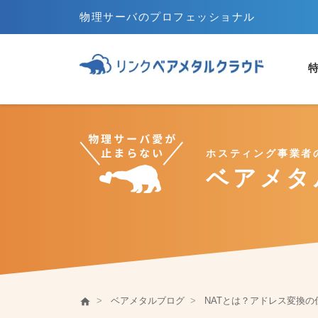
物理サーバのプロフェッショナル
ホスティング事業者
ベアメタ
サーバ
OS
バ
ベアメタルとは
ベアメタルブログ
NATとは？アドレス変換の仕組み
home