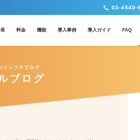
03-4540-
call
特長
料金
機能
導入事例
導入ガイド
FAQ
のインフラブログ
ルブログ
ックアップ/ストレージ
ネットワーク
セキュリティ
？
ベアメ