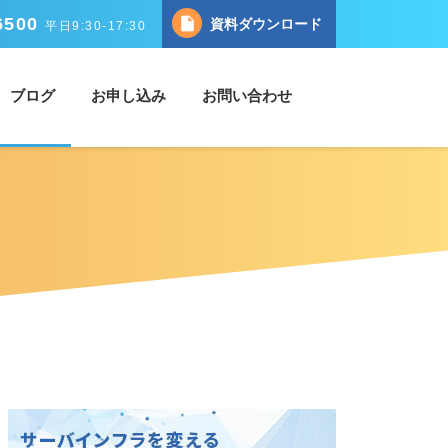
6500
insert_drive_file
資料ダウンロード
平日9:30-17:30
ブログ
お申し込み
お問い合わせ
ソリューション
サポート
タルクラウドの特長