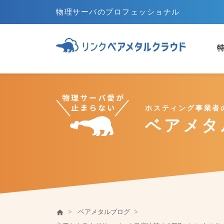
物理サーバのプロフェッショナル
ホスティング事業者
ベアメタ
サーバ
OS
バ
ベアメタルとは
ベアメタルブログ
home