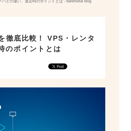
違い、選定時のポイントとは - baremetal blog
ベアメタルクラウドで実現できること
徹底比較！ VPS・レンタ
時のポイントとは